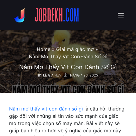
Skip
to
content
Menu
Home
»
Giải mã giấc mơ
»
Nằm Mơ Thấy Vịt Con Đánh Số Gì
Nằm Mơ Thấy Vịt Con Đánh Số Gì
BY
LÊ GIA HUY
THÁNG 4 26, 2025
Nằm mơ thấy vịt con đánh số gì
là câu hỏi thường
gặp đối với những ai tin vào sức mạnh của giấc
mơ trong việc chọn số may mắn. Bài viết này sẽ
giúp bạn hiểu rõ hơn về ý nghĩa của giấc mơ này