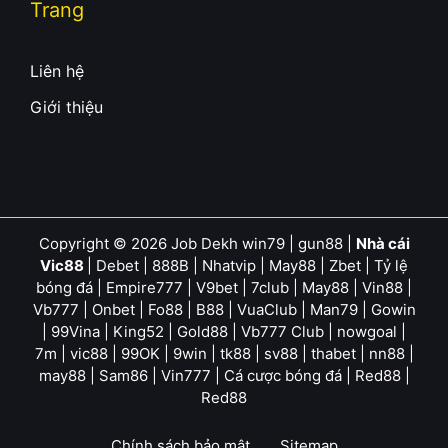
Trang
Liên hệ
Giới thiệu
Copyright © 2026 Job Dekh
win79
|
gun88
|
Nhà cái
Vic88
|
Debet
|
888B
|
Nhatvip
|
May88
|
Zbet
|
Tỷ lệ
bóng đá
|
Empire777
|
V9bet
|
7club
|
May88
|
Vin88
|
Vb777
|
Onbet
|
Fo88
|
B88
|
VuaClub
|
Man79
|
Gowin
|
99Vina
|
King52
|
Gold88
|
Vb777 Club
|
nowgoal
|
7m
|
vic88
|
99OK
|
9win
|
tk88
|
sv88
|
thabet
|
nn88
|
may88
|
Sam86
|
Vin777
|
Cá cược bóng đá
|
Red88
|
Red88
Chính sách bảo mật
Sitemap