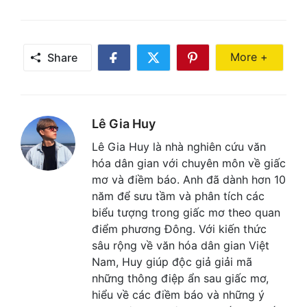
Share Mor
More +
Share
Share
Share
Share
on
on
on
Facebook
Twitter
Pinterest
Lê Gia Huy
Lê Gia Huy là nhà nghiên cứu văn
hóa dân gian với chuyên môn về giấc
mơ và điềm báo. Anh đã dành hơn 10
năm để sưu tầm và phân tích các
biểu tượng trong giấc mơ theo quan
điểm phương Đông. Với kiến thức
sâu rộng về văn hóa dân gian Việt
Nam, Huy giúp độc giả giải mã
những thông điệp ẩn sau giấc mơ,
hiểu về các điềm báo và những ý