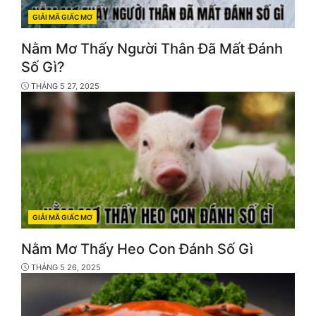
GIẢI MÃ GIẤC MƠ
CATEGORIES
Nằm Mơ Thấy Người Thân Đã Mất Đánh
Số Gì?
THÁNG 5 27, 2025
GIẢI MÃ GIẤC MƠ
CATEGORIES
Nằm Mơ Thấy Heo Con Đánh Số Gì
THÁNG 5 26, 2025