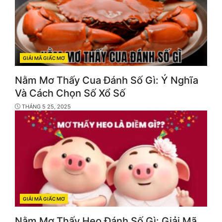
GIẢI MÃ GIẤC MƠ
CATEGORIES
Nằm Mơ Thấy Cua Đánh Số Gì: Ý Nghĩa
Và Cách Chọn Số Xổ Số
THÁNG 5 25, 2025
GIẢI MÃ GIẤC MƠ
CATEGORIES
Nằm Mơ Thấy Heo Đánh Số Gì: Giải Mã