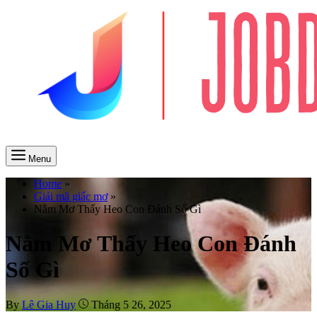
Menu
Home
»
Giải mã giấc mơ
»
Nằm Mơ Thấy Heo Con Đánh Số Gì
Nằm Mơ Thấy Heo Con Đánh
Số Gì
By
Lê Gia Huy
Tháng 5 26, 2025