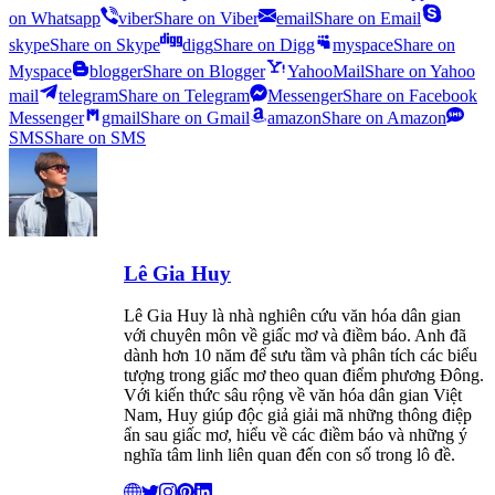
on Whatsapp
viber
Share on Viber
email
Share on Email
skype
Share on Skype
digg
Share on Digg
myspace
Share on
Myspace
blogger
Share on Blogger
YahooMail
Share on Yahoo
mail
telegram
Share on Telegram
Messenger
Share on Facebook
Messenger
gmail
Share on Gmail
amazon
Share on Amazon
SMS
Share on SMS
Lê Gia Huy
Lê Gia Huy là nhà nghiên cứu văn hóa dân gian
với chuyên môn về giấc mơ và điềm báo. Anh đã
dành hơn 10 năm để sưu tầm và phân tích các biểu
tượng trong giấc mơ theo quan điểm phương Đông.
Với kiến thức sâu rộng về văn hóa dân gian Việt
Nam, Huy giúp độc giả giải mã những thông điệp
ẩn sau giấc mơ, hiểu về các điềm báo và những ý
nghĩa tâm linh liên quan đến con số trong lô đề.