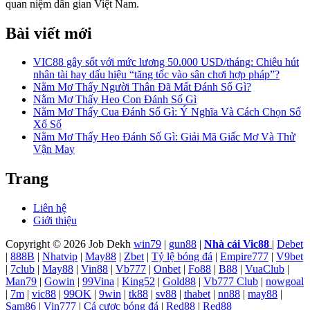
quan niệm dân gian Việt Nam.
Bài viết mới
VIC88 gây sốt với mức lương 50.000 USD/tháng: Chiêu hút
nhân tài hay dấu hiệu “tăng tốc vào sân chơi hợp pháp”?
Nằm Mơ Thấy Người Thân Đã Mất Đánh Số Gì?
Nằm Mơ Thấy Heo Con Đánh Số Gì
Nằm Mơ Thấy Cua Đánh Số Gì: Ý Nghĩa Và Cách Chọn Số
Xổ Số
Nằm Mơ Thấy Heo Đánh Số Gì: Giải Mã Giấc Mơ Và Thử
Vận May
Trang
Liên hệ
Giới thiệu
Copyright © 2026 Job Dekh
win79
|
gun88
|
Nhà cái Vic88
|
Debet
|
888B
|
Nhatvip
|
May88
|
Zbet
|
Tỷ lệ bóng đá
|
Empire777
|
V9bet
|
7club
|
May88
|
Vin88
|
Vb777
|
Onbet
|
Fo88
|
B88
|
VuaClub
|
Man79
|
Gowin
|
99Vina
|
King52
|
Gold88
|
Vb777 Club
|
nowgoal
|
7m
|
vic88
|
99OK
|
9win
|
tk88
|
sv88
|
thabet
|
nn88
|
may88
|
Sam86
|
Vin777
|
Cá cược bóng đá
|
Red88
|
Red88