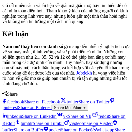
Có rất nhiều sách và tài liệu về giải mã giấc mơ, hãy tìm hiểu để có
cái nhìn toàn diện hơn. Tham khảo ý kiến của những người có kinh
nghiệm trong lĩnh vực này, nhưng luôn giữ một tinh thần hoài nghi
và không nên tin tưởng một cách mù quáng.
Kết luận
Nằm mơ thấy heo con đánh số gì
mang đến nhiều ý nghĩa tích cực
về sự may mắn, thịnh vượng và sự phát triển cá nhân. Những con
số liên quan như 21, 35, 52 và 12 có thể giúp bạn tăng cơ hội may
mắn trong các dự định của mình. Tuy nhiên, hãy sử dụng những
con số này một cách thận trọng và kết hợp với các yếu tố khác trong
cuộc sống để đạt được kết quả tốt nhất.
Jobdekh
hi vọng việc hiểu
rõ hơn về giấc mơ sẽ giúp bạn chuẩn bị và tận dụng những điều tốt
lành đang chờ đón.
Share
facebook
Share on Facebook
twitter
Share on Twitter
pinterest
Share on Pinterest
Share More
More +
linkedin
Share on Linkedin
vk
Share on Vk
reddit
Share on
Reddit
tumblr
Share on Tumblr
viadeo
Share on Viadeo
buffer
Share on Buffer
pocket
Share on Pocket
whatsapp
Share