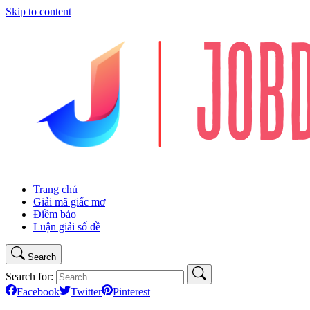
Skip to content
Trang chủ
Giải mã giấc mơ
Điềm báo
Luận giải số đề
Search
Search for:
Facebook
Twitter
Pinterest