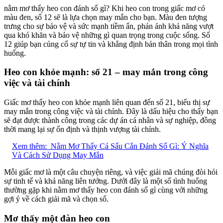
nằm mơ thấy heo con đánh số gì? Khi heo con trong giấc mơ có
màu đen, số 12 sẽ là lựa chọn may mắn cho bạn. Màu đen tượng
trưng cho sự bảo vệ và sức mạnh tiềm ẩn, phản ánh khả năng vượt
qua khó khăn và bảo vệ những gì quan trọng trong cuộc sống. Số
12 giúp bạn củng cố sự tự tin và khẳng định bản thân trong mọi tình
huống.
Heo con khỏe mạnh: số 21 – may mắn trong công
việc và tài chính
Giấc mơ thấy heo con khỏe mạnh liên quan đến số 21, biểu thị sự
may mắn trong công việc và tài chính. Đây là dấu hiệu cho thấy bạn
sẽ đạt được thành công trong các dự án cá nhân và sự nghiệp, đồng
thời mang lại sự ổn định và thịnh vượng tài chính.
Xem thêm:
Nằm Mơ Thấy Cá Sấu Cắn Đánh Số Gì: Ý Nghĩa
Và Cách Sử Dụng May Mắn
Mỗi giấc mơ là một câu chuyện riêng, và việc giải mã chúng đòi hỏi
sự tinh tế và khả năng liên tưởng. Dưới đây là một số tình huống
thường gặp khi nằm mơ thấy heo con đánh số gì cùng với những
gợi ý về cách giải mã và chọn số.
Mơ thấy một đàn heo con