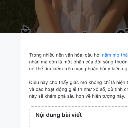
Trong nhiều nền văn hóa, câu hỏi
nằm mơ thấy
nhân mà còn là một phần của đời sống thường
có thể tìm kiếm trên mạng hoặc hỏi ý kiến ng
Điều này cho thấy giấc mơ không chỉ là hiện 
và các hoạt động giải trí như xổ số, dù tính c
này sẽ khám phá sâu hơn về hiện tượng này.
Nội dung bài viết