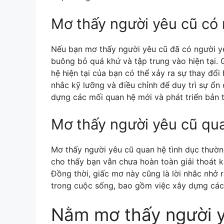
Mơ thấy người yêu cũ có 
Nếu bạn mơ thấy người yêu cũ đã có người yê
buông bỏ quá khứ và tập trung vào hiện tại.
hệ hiện tại của bạn có thể xảy ra sự thay đổ
nhắc kỹ lưỡng và điều chỉnh để duy trì sự ổn
dựng các mối quan hệ mới và phát triển bản 
Mơ thấy người yêu cũ qua
Mơ thấy người yêu cũ quan hệ tình dục thườn
cho thấy bạn vẫn chưa hoàn toàn giải thoát k
Đồng thời, giấc mơ này cũng là lời nhắc nhở 
trong cuộc sống, bao gồm việc xây dựng các 
Nằm mơ thấy người y