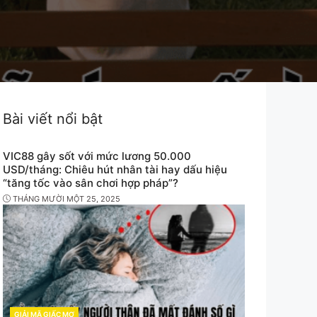
Bài viết nổi bật
VIC88 gây sốt với mức lương 50.000
USD/tháng: Chiêu hút nhân tài hay dấu hiệu
“tăng tốc vào sân chơi hợp pháp”?
THÁNG MƯỜI MỘT 25, 2025
GIẢI MÃ GIẤC MƠ
CATEGORIES