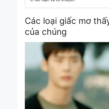
Các loại giấc mơ thấ
của chúng