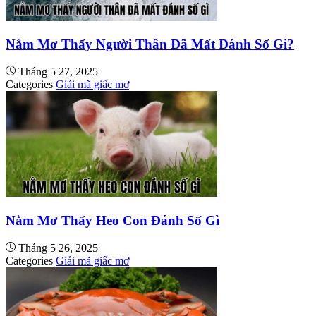
Nằm Mơ Thấy Người Thân Đã Mất Đánh Số Gì?
Tháng 5 27, 2025
Categories
Giải mã giấc mơ
Nằm Mơ Thấy Heo Con Đánh Số Gì
Tháng 5 26, 2025
Categories
Giải mã giấc mơ