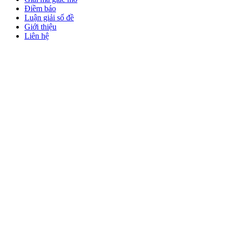
Điềm báo
Luận giải số đề
Giới thiệu
Liên hệ