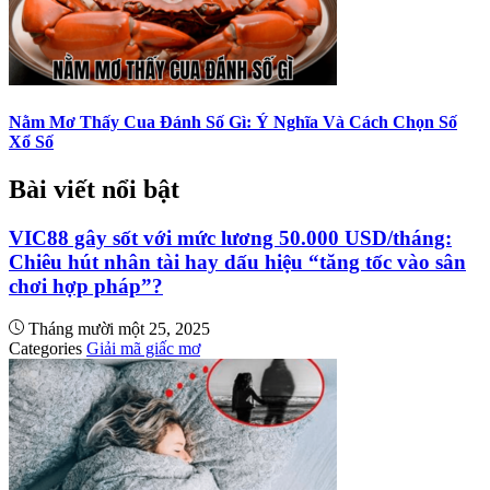
Nằm Mơ Thấy Cua Đánh Số Gì: Ý Nghĩa Và Cách Chọn Số
Xổ Số
Bài viết nổi bật
VIC88 gây sốt với mức lương 50.000 USD/tháng:
Chiêu hút nhân tài hay dấu hiệu “tăng tốc vào sân
chơi hợp pháp”?
Tháng mười một 25, 2025
Categories
Giải mã giấc mơ