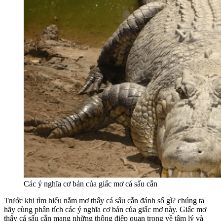
Các ý nghĩa cơ bản của giấc mơ cá sấu cắn
Trước khi tìm hiểu nằm mơ thấy cá sấu cắn đánh số gì? chúng ta
hãy cùng phân tích các ý nghĩa cơ bản của giấc mơ này. Giấc mơ
thấy cá sấu cắn mang những thông điệp quan trọng về tâm lý và