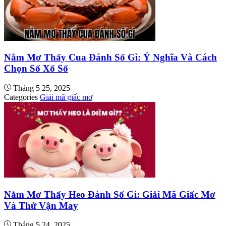
Nằm Mơ Thấy Cua Đánh Số Gì: Ý Nghĩa Và Cách
Chọn Số Xổ Số
Tháng 5 25, 2025
Categories
Giải mã giấc mơ
Nằm Mơ Thấy Heo Đánh Số Gì: Giải Mã Giấc Mơ
Và Thử Vận May
Tháng 5 24, 2025