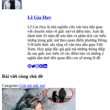
Lê Gia Huy
Lê Gia Huy là nhà nghiên cứu văn hóa dân gian
với chuyên môn về giấc mơ và điềm báo. Anh đã
dành hơn 10 năm để sưu tầm và phân tích các biểu
tượng trong giấc mơ theo quan điểm phương Đông.
Với kiến thức sâu rộng về văn hóa dân gian Việt
Nam, Huy giúp độc giả giải mã những thông điệp
ẩn sau giấc mơ, hiểu về các điềm báo và những ý
nghĩa tâm linh liên quan đến con số trong lô đề.
Bài viết cùng chủ đề
Categories
Giải mã giấc mơ