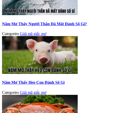
Nằm Mơ Thấy Người Thân Đã Mất Đánh Số Gì?
Categories
Giải mã giấc mơ
Nằm Mơ Thấy Heo Con Đánh Số Gì
Categories
Giải mã giấc mơ